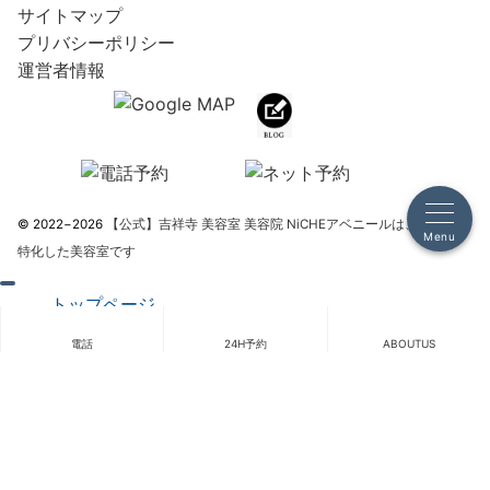
サイトマップ
プリバシーポリシー
運営者情報
© 2022−2026
【公式】吉祥寺 美容室 美容院 NiCHEアベニールは、高年代に
Menu
特化した美容室です
トップページ
初めての方へ
電話
24H予約
ABOUTUS
エアーストレート
アンチエイジングカラー
吉祥寺の髪質改善美容室NICHE avenir
STAFF
COUPON&MENU