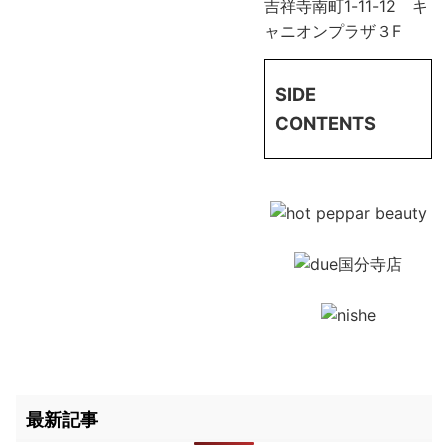
吉祥寺南町1-11-12 キ
ャニオンプラザ３F
SIDE
CONTENTS
最新記事