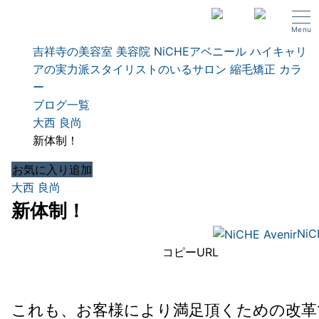
Menu
吉祥寺の美容室 美容院 NiCHEアベニール ハイキャリ
アの実力派スタイリストのいるサロン 縮毛矯正 カラ
ー
ブログ一覧
大西 良尚
新体制！
お気に入り追加
大西 良尚
新体制！
NiC
コピーURL
これも、お客様により満足頂くための改革