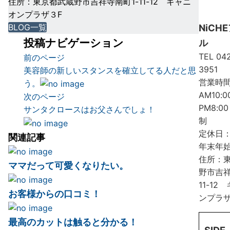
住所：東京都武蔵野市吉祥寺南町1-11-12 キャニ
オンプラザ３F
NiCH
BLOG一覧
投稿ナビゲーション
ル
TEL
042
前のページ
3951
美容師の新しいスタンスを確立してる人だと思
営業時
う。
AM10:0
次のページ
PM8:0
サンタクロースはお父さんでしょ！
制
定休日
関連記事
年末年
住所：
ママだって可愛くなりたい。
野市吉祥
11-12
お客様からの口コミ！
ンプラザ
最高のカットは触ると分かる！