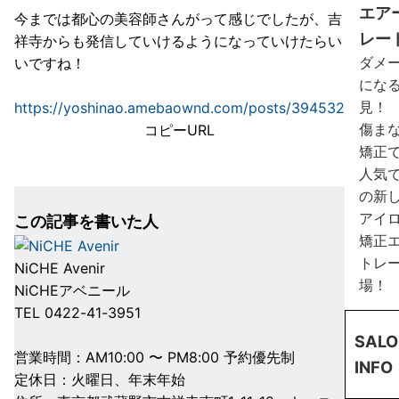
エア
今までは都心の美容師さんがって感じでしたが、吉
レー
祥寺からも発信していけるようになっていけたらい
ダメ
いですね！
にな
見！
https://yoshinao.amebaownd.com/posts/394532
傷ま
コピーURL
矯正
人気
の新
アイ
この記事を書いた人
矯正
トレ
NiCHE Avenir
場！
NiCHEアベニール
TEL 0422-41-3951
SALO
営業時間：AM10:00 〜 PM8:00 予約優先制
INFO
定休日：火曜日、年末年始