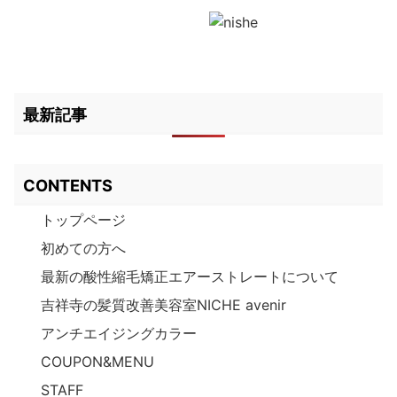
最新記事
CONTENTS
トップページ
初めての方へ
最新の酸性縮毛矯正エアーストレートについて
吉祥寺の髪質改善美容室NICHE avenir
アンチエイジングカラー
COUPON&MENU
STAFF