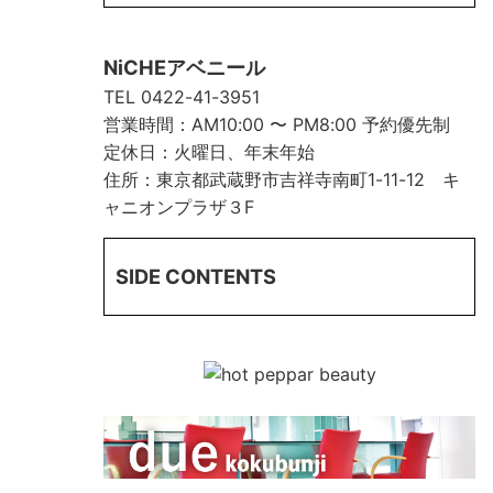
NiCHEアベニール
TEL
0422-41-3951
営業時間：AM10:00 〜 PM8:00 予約優先制
定休日：火曜日、年末年始
住所：東京都武蔵野市吉祥寺南町1-11-12 キ
ャニオンプラザ３F
SIDE CONTENTS