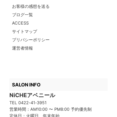
お客様の感想を送る
ブログ一覧
ACCESS
サイトマップ
プリバシーポリシー
運営者情報
SALON INFO
NiCHEアベニール
TEL
0422-41-3951
営業時間：AM10:00 〜 PM8:00 予約優先制
定休日：火曜日、年末年始