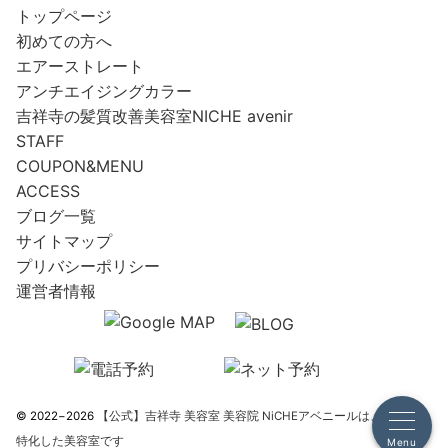
トップページ
初めての方へ
エアーストレート
アンチエイジングカラー
吉祥寺の髪質改善美容室NICHE avenir
STAFF
COUPON&MENU
ACCESS
ブログ一覧
サイトマップ
プリバシーポリシー
運営者情報
© 2022−2026
【公式】吉祥寺 美容室 美容院 NiCHEアベニールは、高年代に
特化した美容室です
Menu